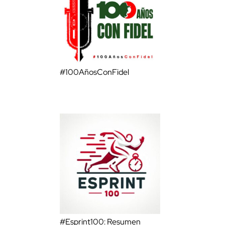
#100AñosConFidel
#Esprint100: Resumen