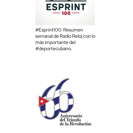
#Esprint100: Resumen
semanal de Radio Reloj con lo
más importante del
#deportecubano.