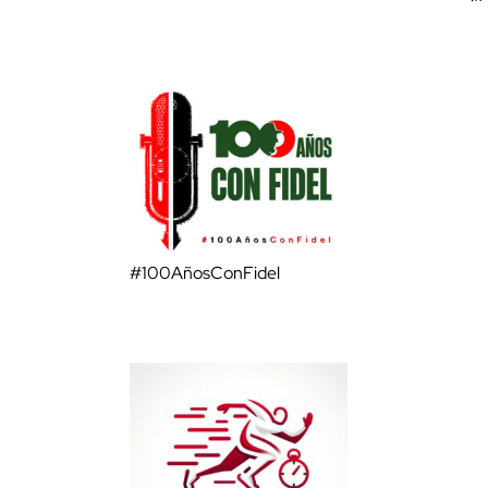
#100AñosConFidel