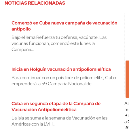
NOTICIAS RELACIONADAS
Comenzó en Cuba nueva campaña de vacunación
antipolio
Bajo el lema Refuerza tu defensa, vacúnate. Las
vacunas funcionan, comenzó este lunes la
Campaña…
Inicia en Holguín vacunación antipoliomielítica
Para continuar con un país libre de poliomielitis, Cuba
emprenderá la 59 Campaña Nacional de…
Cuba en segunda etapa de la Campaña de
Al
Vacunación Antipoliomielítica
mu
Bl
La Isla se suma a la semana de Vacunación en las
a 
Américas con la LVIII…
¡