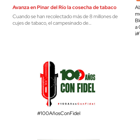
Avanza en Pinar del Río la cosecha de tabaco
Al
mu
Cuando se han recolectado más de 8 millones de
Bl
cujes de tabaco, el campesinado de…
a 
¡
#100AñosConFidel