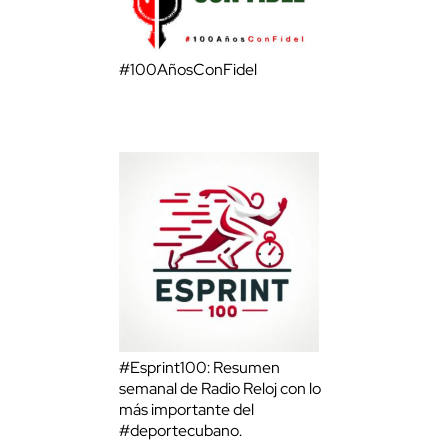
#100AñosConFidel
#Esprint100: Resumen
semanal de Radio Reloj con lo
más importante del
#deportecubano.