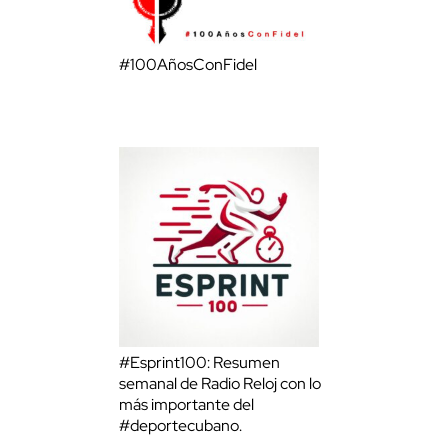
#100AñosConFidel
#Esprint100: Resumen
semanal de Radio Reloj con lo
más importante del
#deportecubano.