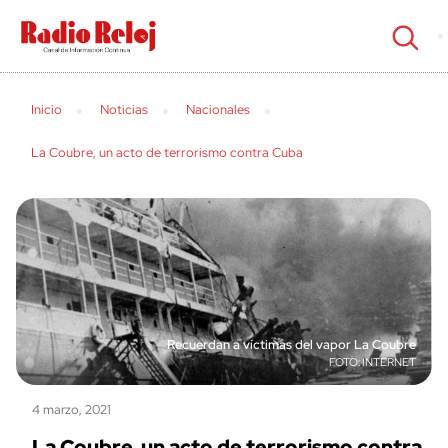
cerrar
Inicio
Noticias
Nacionales
La Coubre, un acto de terrorismo contra Cuba
Recuerdan a víctimas del vapor La Coubre
INTERNET
4 marzo, 2021
La Coubre, un acto de terrorismo contra