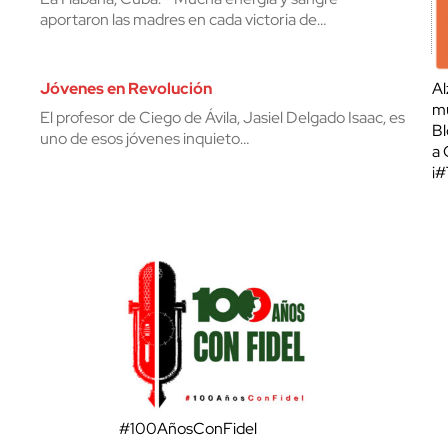
aportaron las madres en cada victoria de…
Jóvenes en Revolución
Al
mu
El profesor de Ciego de Ávila, Jasiel Delgado Isaac, es
Bl
uno de esos jóvenes inquieto…
a 
¡
#100AñosConFidel