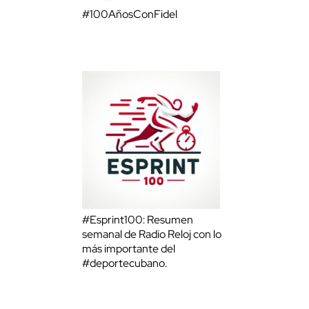
#100AñosConFidel
#Esprint100: Resumen
semanal de Radio Reloj con lo
más importante del
#deportecubano.