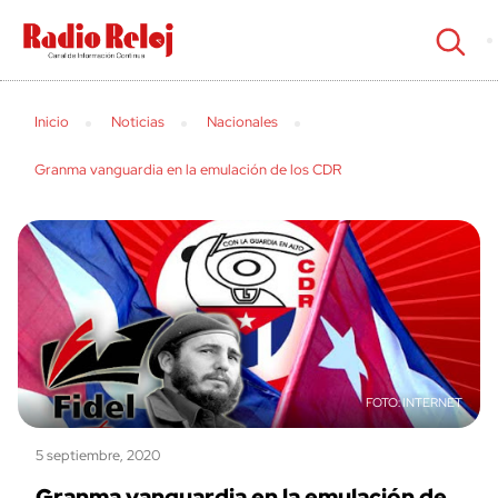
cerrar
Inicio
Noticias
Nacionales
Granma vanguardia en la emulación de los CDR
INTERNET
5 septiembre, 2020
Granma vanguardia en la emulación de