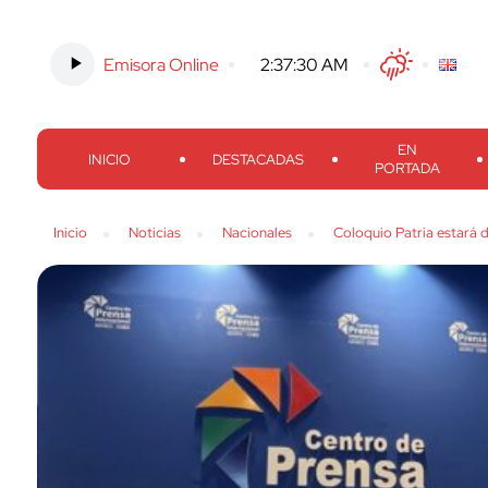
Emisora Online
-
2:37:31 AM
Twitter
Facebook
Threads
Inst
EN
INICIO
DESTACADAS
PORTADA
Inicio
Noticias
Nacionales
Coloquio Patria estará 