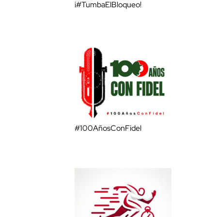
¡#TumbaElBloqueo!
#100AñosConFidel