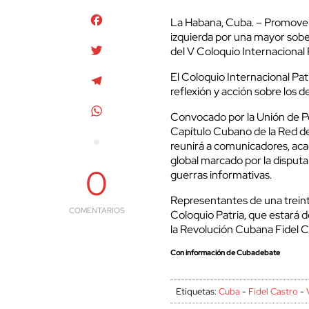
Facebook
La Habana, Cuba. – Promover 
izquierda por una mayor sobe
Twitter
del V Coloquio Internacional 
El Coloquio Internacional Pat
Telegram
reflexión y acción sobre los 
WhatsApp
Convocado por la Unión de Pe
Capítulo Cubano de la Red d
reunirá a comunicadores, aca
global marcado por la disputa
0
guerras informativas.
Representantes de una treinte
COMENTARIOS
Coloquio Patria, que estará de
la Revolución Cubana Fidel C
Con información de Cubadebate
Etiquetas:
Cuba
-
Fidel Castro
-