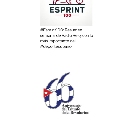
#Esprint100: Resumen
semanal de Radio Reloj con lo
más importante del
#deportecubano.