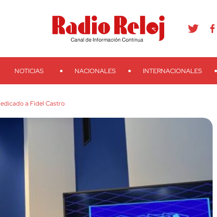
agram
Youtube
Telegram
Teveo
Ivoox
RSS
Search
NOTICIAS
NACIONALES
INTERNACIONALES
dedicado a Fidel Castro