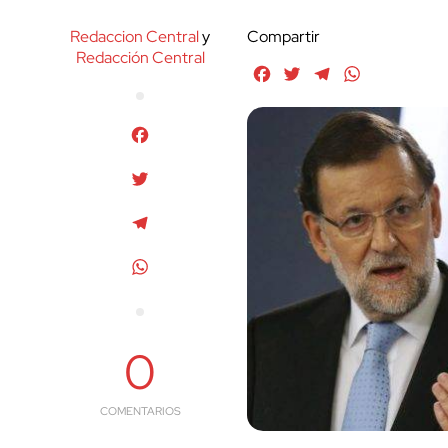
Redaccion Central
y
Compartir
Redacción Central
Facebook
Twitter
Telegram
WhatsApp
Facebook
Twitter
Telegram
WhatsApp
0
COMENTARIOS