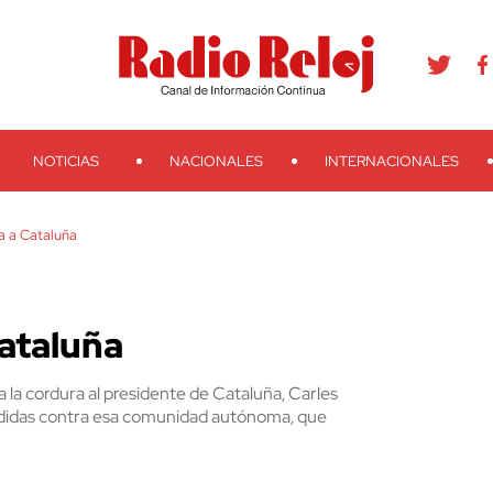
agram
Youtube
Telegram
Teveo
Ivoox
RSS
Search
NOTICIAS
NACIONALES
INTERNACIONALES
a a Cataluña
ataluña
a la cordura al presidente de Cataluña, Carles
medidas contra esa comunidad autónoma, que