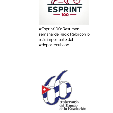
#Esprint100: Resumen
semanal de Radio Reloj con lo
más importante del
#deportecubano.