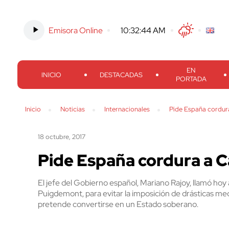
Emisora Online
-
10:32:45 AM
Twitter
Facebook
Threads
Inst
EN
INICIO
DESTACADAS
PORTADA
Inicio
Noticias
Internacionales
Pide España cordur
18 octubre, 2017
Pide España cordura a C
El jefe del Gobierno español, Mariano Rajoy, llamó hoy 
Puigdemont, para evitar la imposición de drásticas 
pretende convertirse en un Estado soberano.