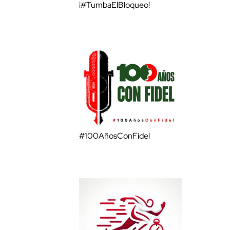
¡#TumbaElBloqueo!
#100AñosConFidel