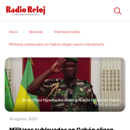
cerrar
Inicio
Noticias
Internacionales
Militares sublevados en Gabón eligen nuevo mandatario
Brice Oligui Nguema encabeza golpe de Estado en Gabón
INTERNET
30 agosto, 2023
Militares sublevados en Gabón eligen