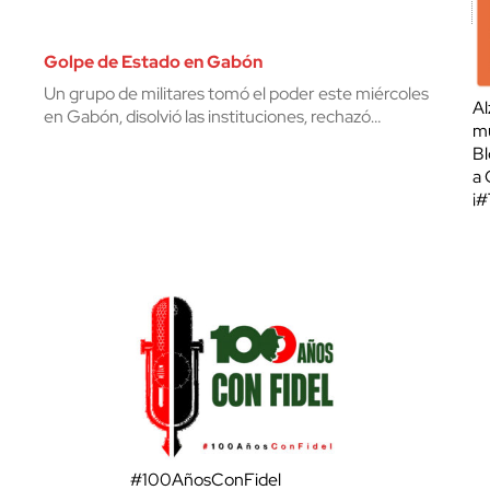
Golpe de Estado en Gabón
Un grupo de militares tomó el poder este miércoles
Al
en Gabón, disolvió las instituciones, rechazó…
mu
Bl
a 
¡
#100AñosConFidel