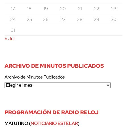
17
18
19
20
21
22
23
24
25
26
27
28
29
30
31
« Jul
ARCHIVO DE MINUTOS PUBLICADOS
Archivo de Minutos Publicados
cerrar
PROGRAMACIÓN DE RADIO RELOJ
MATUTINO (
NOTICIARIO ESTELAR
)