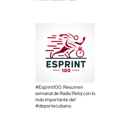
#Esprint100: Resumen
semanal de Radio Reloj con lo
más importante del
#deportecubano.