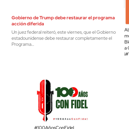
Gobierno de Trump debe restaurar el programa
acción diferida
Al
Un juez federal reiteró, este viernes, que el Gobierno
mu
estadounidense debe restaurar completamente el
Bl
Programa…
a 
¡
#100AñosConFidel