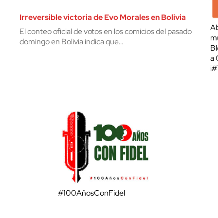
Irreversible victoria de Evo Morales en Bolivia
Al
El conteo oficial de votos en los comicios del pasado
mu
domingo en Bolivia indica que…
Bl
a 
¡
#100AñosConFidel