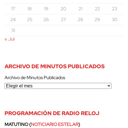
17
18
19
20
21
22
23
24
25
26
27
28
29
30
31
« Jul
ARCHIVO DE MINUTOS PUBLICADOS
Archivo de Minutos Publicados
cerrar
PROGRAMACIÓN DE RADIO RELOJ
MATUTINO (
NOTICIARIO ESTELAR
)