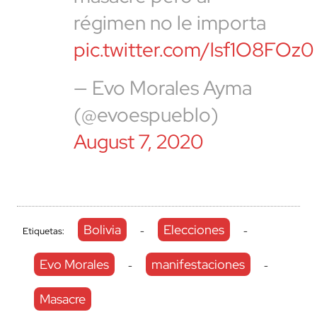
régimen no le importa
pic.twitter.com/lsf1O8FOz0
— Evo Morales Ayma
(@evoespueblo)
August 7, 2020
Bolivia
Elecciones
Etiquetas:
-
-
Evo Morales
manifestaciones
-
-
Masacre