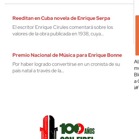
Reeditan en Cuba novela de Enrique Serpa
El escritor Enrique Cirules comentará sobre los
valores de la obra publicada en 1938, cuya…
Premio Nacional de Música para Enrique Bonne
Al
Por haber logrado convertirse en un cronista de su
mu
país natal a través de la…
Bl
a 
¡