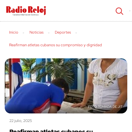
cerrar
Inicio
Noticias
Deportes
Reafirman atletas cubanos su compromiso y dignidad
TOMADA DE JIT
22 julio, 2025
Reafirman atletas cubanos su