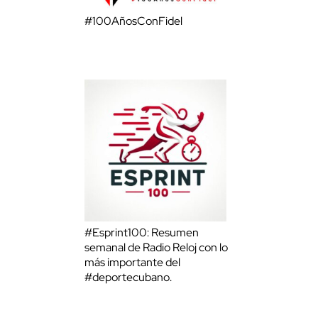
#100AñosConFidel
#Esprint100: Resumen
semanal de Radio Reloj con lo
más importante del
#deportecubano.