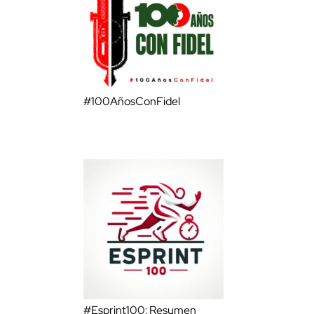
#100AñosConFidel
#Esprint100: Resumen