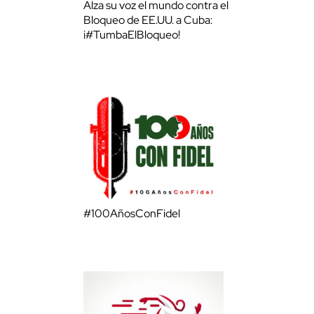
Alza su voz el mundo contra el
Bloqueo de EE.UU. a Cuba:
¡#TumbaElBloqueo!
#100AñosConFidel