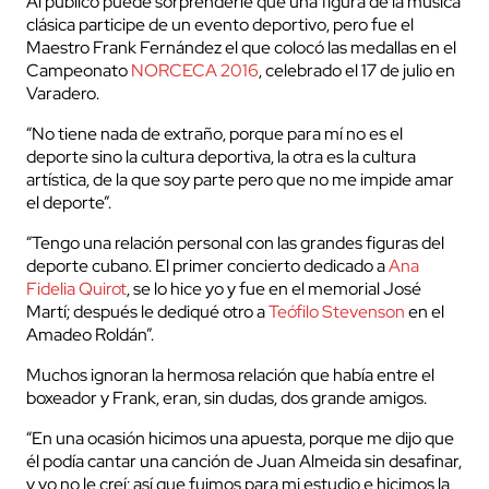
Al público puede sorprenderle que una figura de la música
clásica participe de un evento deportivo, pero fue el
Maestro Frank Fernández el que colocó las medallas en el
Campeonato
NORCECA 2016
, celebrado el 17 de julio en
Varadero.
“No tiene nada de extraño, porque para mí no es el
deporte sino la cultura deportiva, la otra es la cultura
artística, de la que soy parte pero que no me impide amar
el deporte”.
“Tengo una relación personal con las grandes figuras del
deporte cubano. El primer concierto dedicado a
Ana
Fidelia Quirot
, se lo hice yo y fue en el memorial José
Martí; después le dediqué otro a
Teófilo Stevenson
en el
Amadeo Roldán”.
Muchos ignoran la hermosa relación que había entre el
boxeador y Frank, eran, sin dudas, dos grande amigos.
“En una ocasión hicimos una apuesta, porque me dijo que
él podía cantar una canción de Juan Almeida sin desafinar,
y yo no le creí; así que fuimos para mi estudio e hicimos la