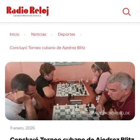
cerrar
Inicio
Noticias
Deportes
Concluyó Torneo cubano de Ajedrez Blitz
TOMADA DE RADIO REBELDE
11 enero, 2026
Concluyó Torneo cubano de Ajedrez Blitz