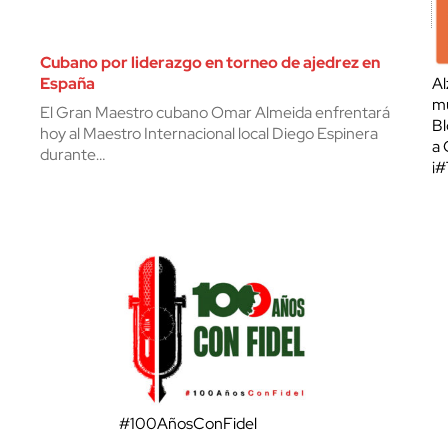
Cubano por liderazgo en torneo de ajedrez en
España
Al
mu
El Gran Maestro cubano Omar Almeida enfrentará
Bl
hoy al Maestro Internacional local Diego Espinera
a 
durante…
¡
#100AñosConFidel