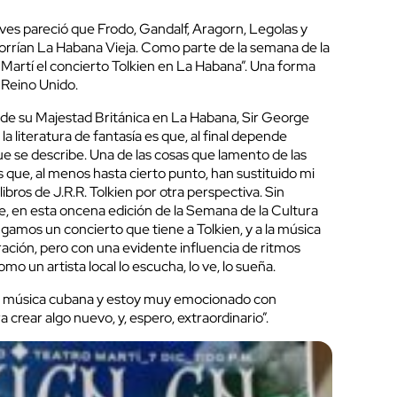
ves pareció que Frodo, Gandalf, Aragorn, Legolas y
corrían La Habana Vieja. Como parte de la semana de la
ro Martí el concierto Tolkien en La Habana”. Una forma
l Reino Unido.
r de su Majestad Británica en La Habana, Sir George
la literatura de fantasía es que, al final depende
e se describe. Una de las cosas que lamento de las
s que, al menos hasta cierto punto, han sustituido mi
libros de J.R.R. Tolkien por otra perspectiva. Sin
, en esta oncena edición de la Semana de la Cultura
engamos un concierto que tiene a Tolkien, y a la música
ración, pero con una evidente influencia de ritmos
 un artista local lo escucha, lo ve, lo sueña.
 la música cubana y estoy muy emocionado con
rear algo nuevo, y, espero, extraordinario”.