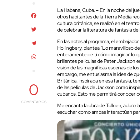
La Habana, Cuba. – En la noche del jue
Facebook
otros habitantes de la Tierra Media re
cultura británica, se realizó en el teat
Twitter
de celebrar la literatura de fantasía de
En las notas al programa, el embajado
Telegram
Hollingbery, plantea “Lo maravilloso de 
enteramente de ti cómo imaginar lo qu
WhatsApp
brillantes películas de Peter Jackson e
visión de las magníficas escenas de los 
embargo, me entusiasma la idea de que
Británica, inspirada en esa fantasía, t
0
de las películas de Jackson como inspi
cubanos. Esto me permitirá conocer como
COMENTARIOS
Me encanta la obra de Tolkien, adoro
escuchar como ambas interactúan para c