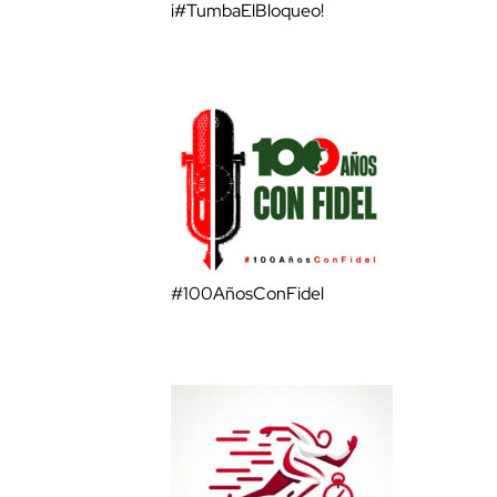
¡#TumbaElBloqueo!
#100AñosConFidel