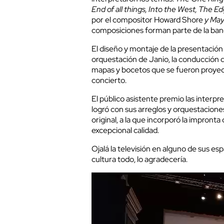
End of all things, Into the West, The E
por el compositor Howard Shore
y May 
composiciones forman parte de la banda
El diseño y montaje de la presentación f
orquestación de Janio, la conducción d
mapas y bocetos que se fueron proyect
concierto.
El público asistente premio las interp
logró con sus arreglos y orquestacione
original, a la que incorporó la impronta
excepcional calidad.
Ojalá la televisión en alguno de sus es
cultura todo, lo agradecería.
Video
Player