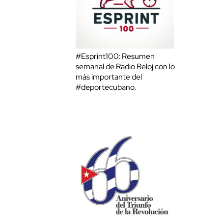
#Esprint100: Resumen
semanal de Radio Reloj con lo
más importante del
#deportecubano.