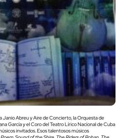
a Janio Abreu y Aire de Concierto, la Orquesta de
na García y el Coro del Teatro Lírico Nacional de Cuba
músicos invitados. Esos talentosos músicos
g Poem
,
Sound of the Shire
,
The Riders of Rohan
,
The