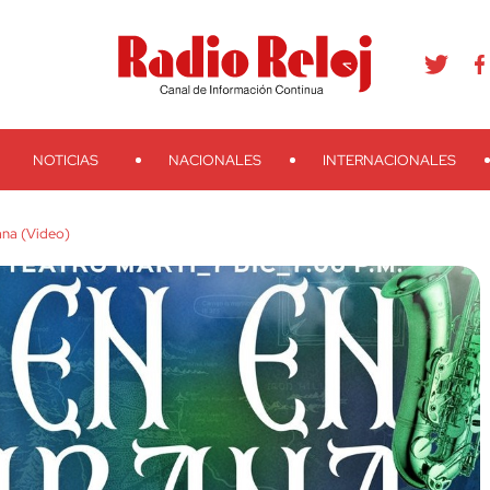
agram
Youtube
Telegram
Teveo
Ivoox
RSS
Search
NOTICIAS
NACIONALES
INTERNACIONALES
ana (Video)