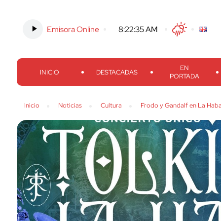
Emisora Online
-
8:22:36 AM
Twitter
Facebook
Threads
Inst
EN
INICIO
DESTACADAS
PORTADA
Inicio
Noticias
Cultura
Frodo y Gandalf en La Hab