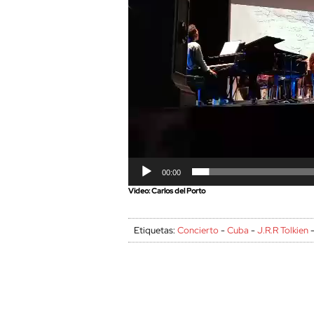
00:00
Video: Carlos del Porto
Etiquetas:
Concierto
-
Cuba
-
J.R.R Tolkien