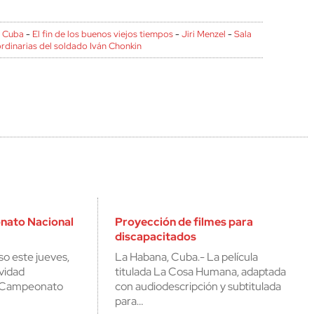
-
Cuba
-
El fin de los buenos viejos tiempos
-
Jiri Menzel
-
Sala
rdinarias del soldado Iván Chonkin
nato Nacional
Proyección de filmes para
discapacitados
o este jueves,
La Habana, Cuba.- La película
ividad
titulada La Cosa Humana, adaptada
l Campeonato
con audiodescripción y subtitulada
para…