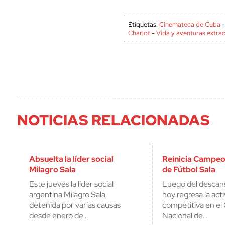
Etiquetas:
Cinemateca de Cuba
Charlot
-
Vida y aventuras extrao
NOTICIAS RELACIONADAS
Absuelta la líder social
Reinicia Campeo
Milagro Sala
de Fútbol Sala
Este jueves la líder social
Luego del descans
argentina Milagro Sala,
hoy regresa la act
detenida por varias causas
competitiva en e
desde enero de…
Nacional de…