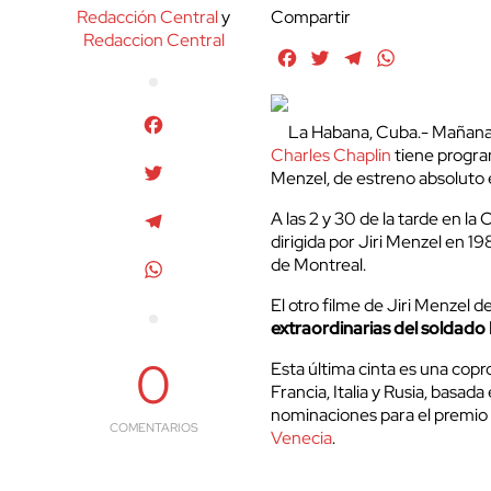
Redacción Central
y
Compartir
Redaccion Central
Facebook
Twitter
Telegram
WhatsApp
Facebook
La Habana, Cuba.- Mañana 
Charles Chaplin
tiene progra
Twitter
Menzel, de estreno absoluto
A las 2 y 30 de la tarde en la 
Telegram
dirigida por Jiri Menzel en 19
de Montreal.
WhatsApp
El otro filme de Jiri Menzel 
extraordinarias del soldado
0
Esta última cinta es una copr
Francia, Italia y Rusia, basad
nominaciones para el premio
COMENTARIOS
Venecia
.