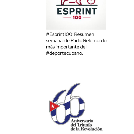
#Esprint100: Resumen
semanal de Radio Reloj con lo
más importante del
#deportecubano.