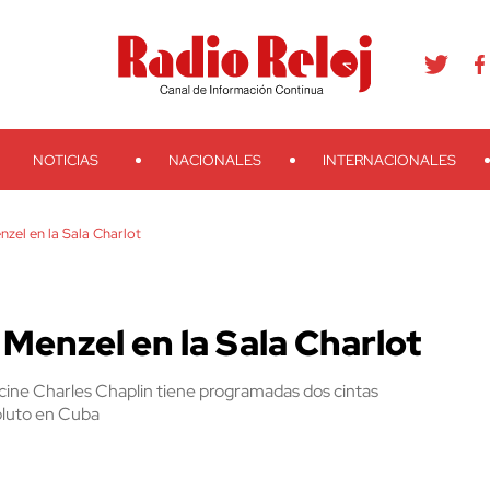
agram
Youtube
Telegram
Teveo
Ivoox
RSS
Search
NOTICIAS
NACIONALES
INTERNACIONALES
nzel en la Sala Charlot
 Menzel en la Sala Charlot
cine Charles Chaplin tiene programadas dos cintas
oluto en Cuba