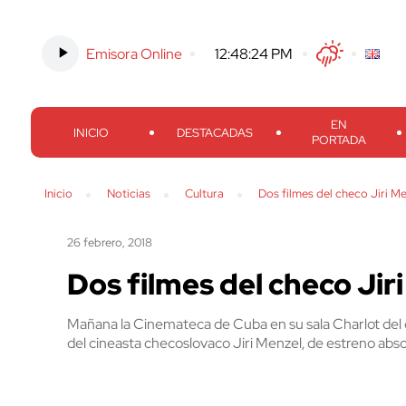
Emisora Online
-
12:48:25 PM
Twitter
Facebook
Threads
Inst
EN
INICIO
DESTACADAS
PORTADA
Inicio
Noticias
Cultura
Dos filmes del checo Jiri Me
26 febrero, 2018
Dos filmes del checo Jiri
Mañana la Cinemateca de Cuba en su sala Charlot del 
del cineasta checoslovaco Jiri Menzel, de estreno abs