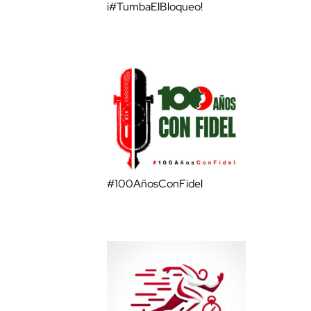
¡#TumbaElBloqueo!
#100AñosConFidel