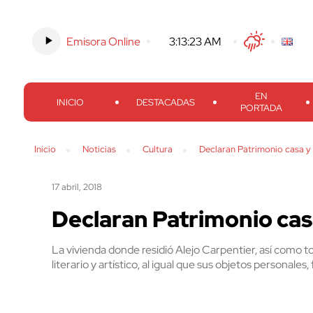
Emisora Online
-
3:13:24 AM
Twitter
Facebook
Threads
Inst
EN
INICIO
DESTACADAS
PORTADA
Inicio
Noticias
Cultura
Declaran Patrimonio casa y 
17 abril, 2018
Declaran Patrimonio cas
La vivienda donde residió Alejo Carpentier, así como 
literario y artístico, al igual que sus objetos personal