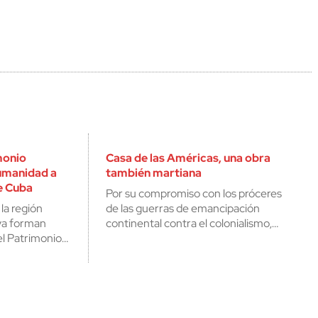
monio
Casa de las Américas, una obra
Humanidad a
también martiana
e Cuba
Por su compromiso con los próceres
la región
de las guerras de emancipación
ya forman
continental contra el colonialismo,…
del Patrimonio…