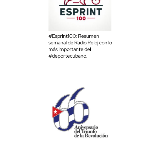
#Esprint100: Resumen
semanal de Radio Reloj con lo
más importante del
#deportecubano.