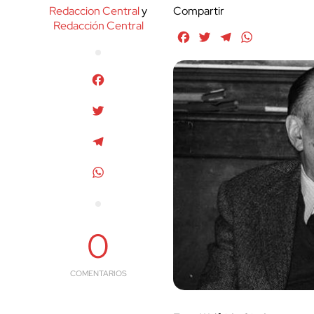
Redaccion Central
y
Compartir
Redacción Central
Facebook
Twitter
Telegram
WhatsApp
Facebook
Twitter
Telegram
WhatsApp
0
COMENTARIOS