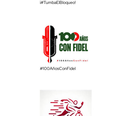
¡#TumbaElBloqueo!
#100AñosConFidel