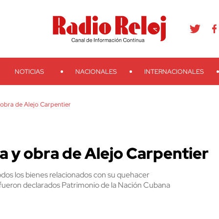
agram
Youtube
Telegram
Teveo
Ivoox
RSS
Search
NOTICIAS
NACIONALES
INTERNACIONALES
obra de Alejo Carpentier
a y obra de Alejo Carpentier
todos los bienes relacionados con su quehacer
es, fueron declarados Patrimonio de la Nación Cubana