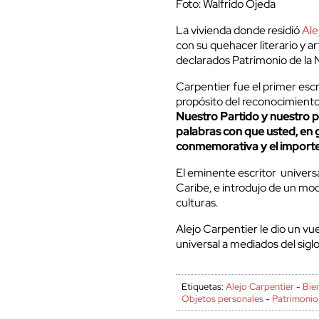
Foto: Walfrido Ojeda
La vivienda donde residió
Ale
con su quehacer literario y ar
declarados Patrimonio de la
Carpentier fue el primer escr
propósito del reconocimiento, 
Nuestro Partido y nuestro p
palabras con que usted, en 
conmemorativa y el importe
El eminente escritor universal
Caribe, e introdujo de un mod
culturas.
Alejo Carpentier le dio un vu
universal a mediados del sigl
Etiquetas:
Alejo Carpentier
-
Bien
Objetos personales
-
Patrimonio