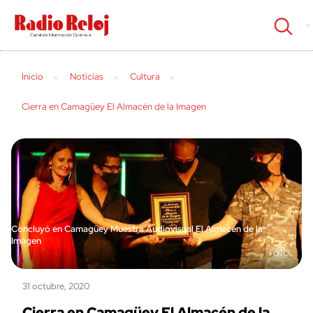
cerrar
Inicio
Noticias
Cultura
Cierra en Camagüey El Almacén de la Imagen
Concluyó en Camagüey Muestra Audiovisual El Almacén de la
Imagen
31 octubre, 2020
Cierra en Camagüey El Almacén de la