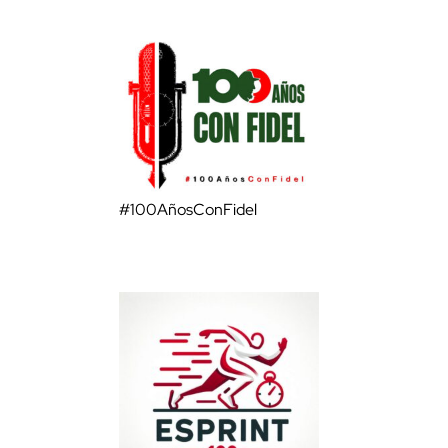
#100AñosConFidel