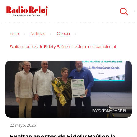
cerrar
Inicio
Noticias
Ciencia
Exaltan aportes de Fidel y Raúl en la esfera medioambiental
TOMADA DE PL
22 mayo, 2026
Exaltan aportes de Fidel y Raúl en la