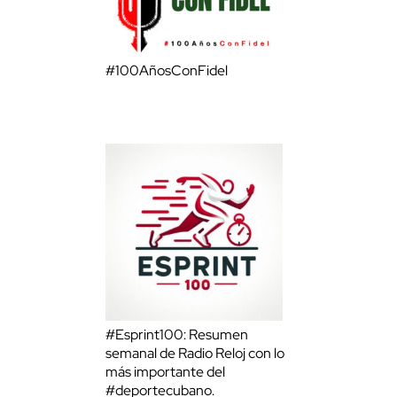
#100AñosConFidel
#Esprint100: Resumen
semanal de Radio Reloj con lo
más importante del
#deportecubano.