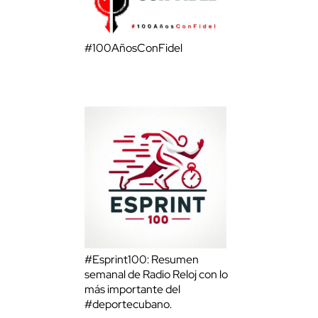
#100AñosConFidel
#Esprint100: Resumen
semanal de Radio Reloj con lo
más importante del
#deportecubano.