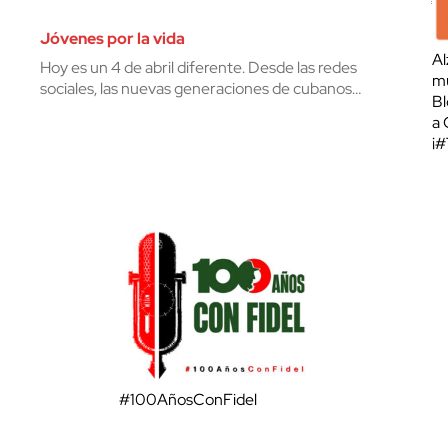
Jóvenes por la vida
Al
Hoy es un 4 de abril diferente. Desde las redes
mu
sociales, las nuevas generaciones de cubanos…
Bl
a 
¡
#100AñosConFidel