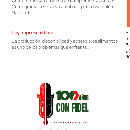
Cumpliendo con el marco de la implementación del
Cronograma Legislativo aprobado por la Asamblea
Nacional…
Ley imprescindible
Al
mu
La producción, disponibilidad y acceso a los alimentos
Bl
es uno de los problemas que enfrenta…
a 
¡