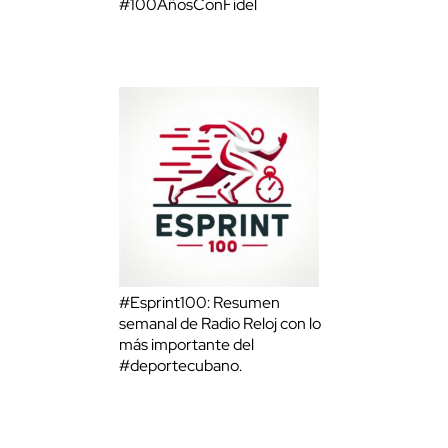
#100AñosConFidel
#Esprint100: Resumen
semanal de Radio Reloj con lo
más importante del
#deportecubano.