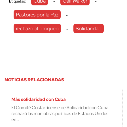
Cuba
Gail Walker
Etiquetas:
-
-
Pastores por la Paz
-
rechazo al bloqueo
Solidaridad
-
NOTICIAS RELACIONADAS
Más solidaridad con Cuba
El Comité Costarricense de Solidaridad con Cuba
rechazó las maniobras políticas de Estados Unidos
en…