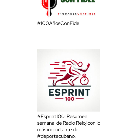
#100AñosConFidel
#Esprint100: Resumen
semanal de Radio Reloj con lo
más importante del
#deportecubano.