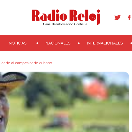
agram
Youtube
Telegram
Teveo
Ivoox
RSS
Search
NOTICIAS
NACIONALES
INTERNACIONALES
edicado al campesinado cubano