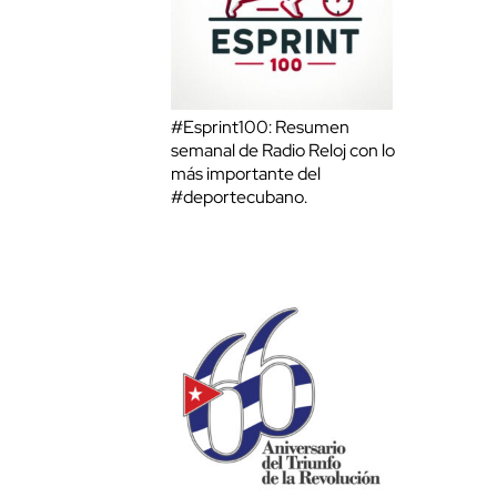
#Esprint100: Resumen
semanal de Radio Reloj con lo
más importante del
#deportecubano.