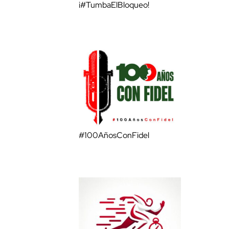
¡#TumbaElBloqueo!
#100AñosConFidel