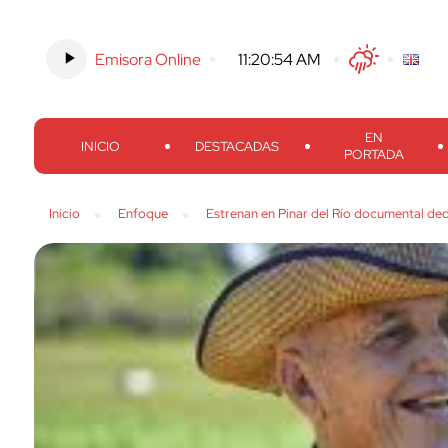
Emisora Online
-
11:20:55 AM
Twitter
Facebook
Threads
Inst
EN
INICIO
DESTACADAS
PORTADA
Inicio
Enfoque
Estrenan en Pinar del Río documental d