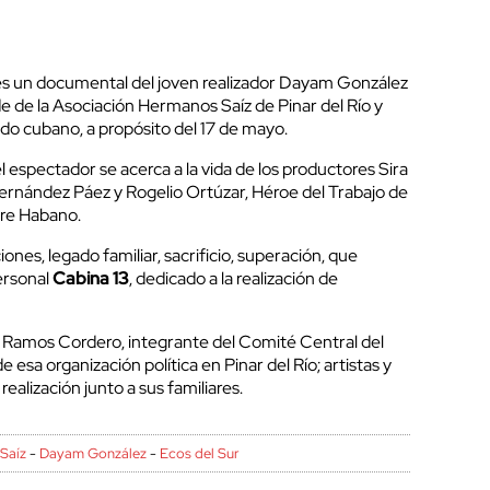
s un documental del joven realizador Dayam González
e de la Asociación Hermanos Saíz de Pinar del Río y
o cubano, a propósito del 17 de mayo.
espectador se acerca a la vida de los productores Sira
ernández Páez y Rogelio Ortúzar, Héroe del Trabajo de
re Habano.
iones, legado familiar, sacrificio, superación, que
ersonal
Cabina 13
, dedicado a la realización de
lé Ramos Cordero, integrante del Comité Central del
e esa organización política en Pinar del Río; artistas y
realización junto a sus familiares.
Saíz
-
Dayam González
-
Ecos del Sur