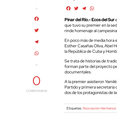
Facebook
Twitter
Telegram
WhatsApp
Facebook
Pinar del Río.- Ecos del Sur
e
que tuvo su premier en la sed
Twitter
rinde homenaje al campesinad
En poco más de media hora el 
Telegram
Esther Casañas Oliva, Abel H
la República de Cuba y Homb
WhatsApp
Se trata de historias de tradic
forman parte del proyecto p
documentales.
0
A la premier asistieron Yami
Partido y primera secretaria d
COMENTARIOS
dos de los protagonistas de la 
Etiquetas:
Asociación Hermanos 