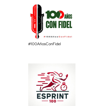
#100AñosConFidel