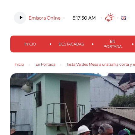
Emisora Online
-
5:17:51 AM
Twitter
Facebook
Threads
Inst
EN
INICIO
DESTACADAS
PORTADA
Inicio
En Portada
Insta Valdés Mesa a una zafra corta y e