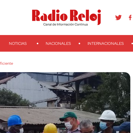
agram
Youtube
Telegram
Teveo
Ivoox
RSS
Search
NOTICIAS
NACIONALES
INTERNACIONALES
ficiente