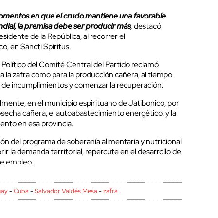
mentos en que el crudo mantiene una favorable
dial, la premisa debe ser producir más
,
destacó
sidente de la República, al recorrer el
co, en Sancti Spíritus.
Político del Comité Central del Partido reclamó
ra la zafra como para la producción cañera, al tiempo
 de incumplimientos y comenzar la recuperación.
lmente, en el municipio espirituano de Jatibonico, por
 cosecha cañera, el autoabastecimiento energético, y la
nto en esa provincia.
ón del programa de soberanía alimentaria y nutricional
r la demanda territorial, repercute en el desarrollo del
de empleo.
uay
-
Cuba
-
Salvador Valdés Mesa
-
zafra