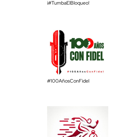
¡#TumbaElBloqueo!
#100AñosConFidel