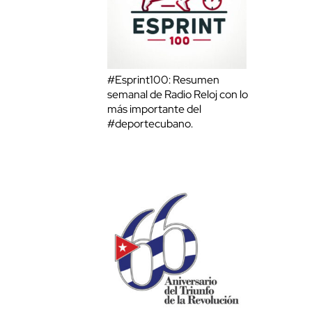
#Esprint100: Resumen
semanal de Radio Reloj con lo
más importante del
#deportecubano.