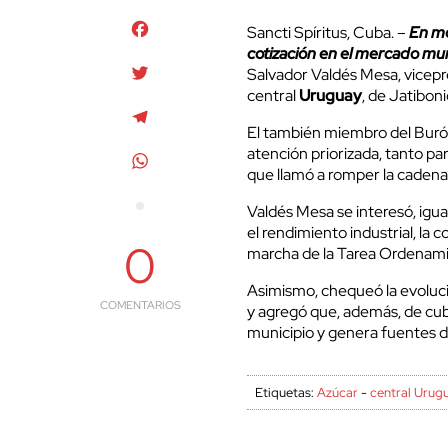
Facebook
Sancti Spíritus, Cuba. –
En mo
cotización en el mercado mun
Twitter
Salvador Valdés Mesa, vicepre
central
Uruguay
, de Jatiboni
Telegram
El también miembro del Buró 
atención priorizada, tanto pa
WhatsApp
que llamó a romper la cadena
Valdés Mesa se interesó, igua
el rendimiento industrial, la
0
marcha de la Tarea Ordenamie
Asimismo, chequeó la evoluci
COMENTARIOS
y agregó que, además, de cubri
municipio y genera fuentes 
Etiquetas:
Azúcar
-
central Urug