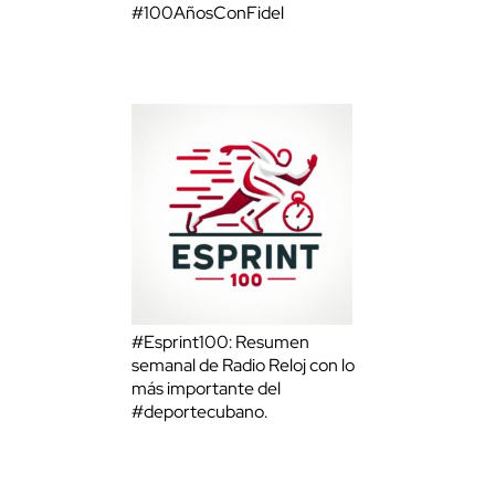
#100AñosConFidel
#Esprint100: Resumen
semanal de Radio Reloj con lo
más importante del
#deportecubano.