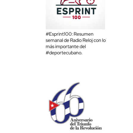
#Esprint100: Resumen
semanal de Radio Reloj con lo
más importante del
#deportecubano.