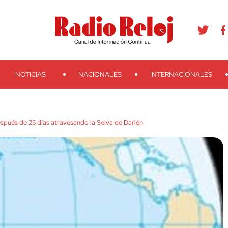
agram
Youtube
Telegram
Teveo
Ivoox
RSS
Search
NOTICIAS
NACIONALES
INTERNACIONALES
spués de 25 días atravesando la Selva de Darién