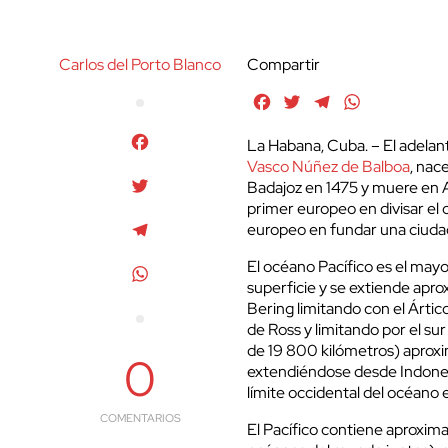
Carlos del Porto Blanco
Compartir
Facebook
Twitter
Telegram
WhatsApp
Facebook
La Habana, Cuba. – El adelan
Vasco Núñez de Balboa
, nac
Twitter
Badajoz en 1475 y muere en Ac
primer europeo en divisar el 
Telegram
europeo en fundar una ciuda
El océano Pacífico es el mayo
WhatsApp
superficie y se extiende ap
Bering limitando con el Ártic
de Ross y limitando por el su
de 19 800 kilómetros) aproxi
0
extendiéndose desde Indonesi
límite occidental del océano 
COMENTARIOS
El Pacífico contiene aproxi