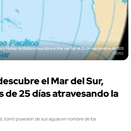
sco Núñez de Balboa descubre el Mar del Sur el 25 de septiembre de 1513
escubre el Mar del Sur,
 de 25 días atravesando la
á, tomó posesión de sus aguas en nombre de los