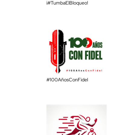
¡#TumbaElBloqueo!
#100AñosConFidel