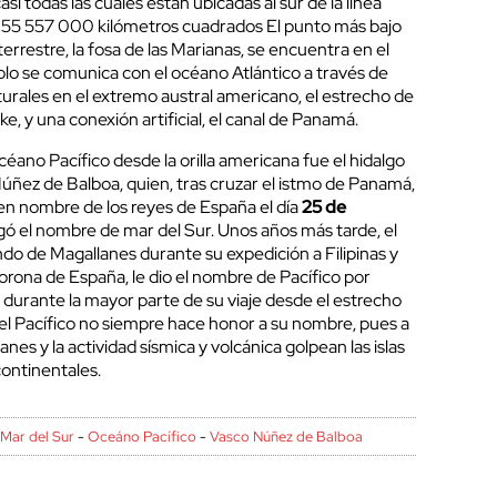
i todas las cuales están ubicadas al sur de la línea
 155 557 000 kilómetros cuadrados El punto más bajo
 terrestre, la fosa de las Marianas, se encuentra en el
solo se comunica con el océano Atlántico a través de
turales en el extremo austral americano, el estrecho de
e, y una conexión artificial, el canal de Panamá.
céano Pacífico desde la orilla americana fue el hidalgo
úñez de Balboa, quien, tras cruzar el istmo de Panamá,
n nombre de los reyes de España el día
25 de
orgó el nombre de mar del Sur. Unos años más tarde, el
o de Magallanes durante su expedición a Filipinas y
Corona de España, le dio el nombre de Pacífico por
 durante la mayor parte de su viaje desde el estrecho
el Pacífico no siempre hace honor a su nombre, pues a
nes y la actividad sísmica y volcánica golpean las islas
continentales.
-
Mar del Sur
-
Oceáno Pacífico
-
Vasco Núñez de Balboa