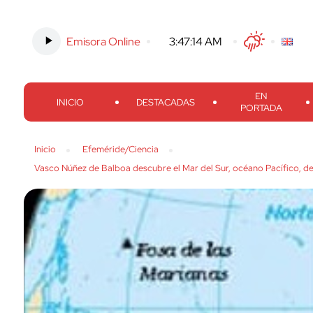
Emisora Online
-
3:47:15 AM
Twitter
Facebook
Threads
Inst
EN
INICIO
DESTACADAS
PORTADA
Inicio
Efeméride/Ciencia
Vasco Núñez de Balboa descubre el Mar del Sur, océano Pacífico, de