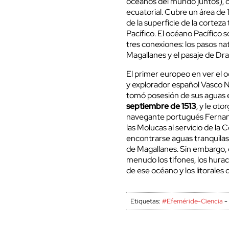
océanos del mundo juntos), cas
ecuatorial. Cubre un área de
de la superficie de la corteza
Pacífico. El océano Pacífico 
tres conexiones: los pasos na
Magallanes y el pasaje de Drak
El primer europeo en ver el o
y explorador español Vasco N
tomó posesión de sus aguas e
septiembre de 1513
, y le ot
navegante portugués Fernand
las Molucas al servicio de la 
encontrarse aguas tranquilas
de Magallanes. Sin embargo, 
menudo los tifones, los huraca
de ese océano y los litorales 
Etiquetas:
#Efeméride-Ciencia