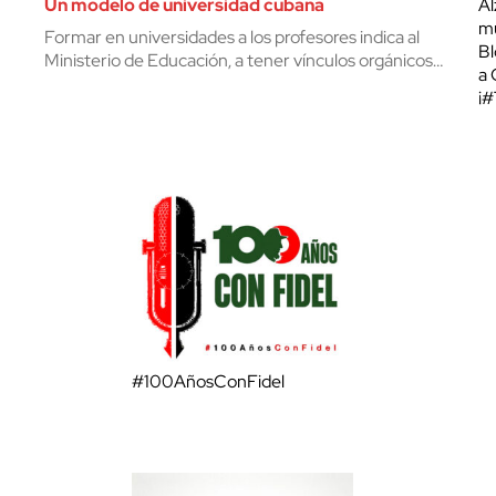
Un modelo de universidad cubana
Al
mu
Formar en universidades a los profesores indica al
Bl
Ministerio de Educación, a tener vínculos orgánicos…
a 
¡
#100AñosConFidel