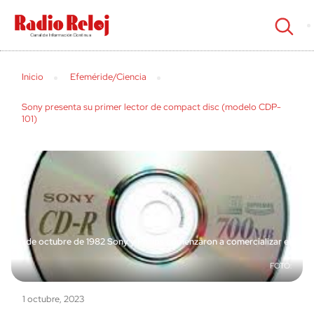
cerrar
Inicio
Efeméride/Ciencia
Sony presenta su primer lector de compact disc (modelo CDP-
101)
El 1 de octubre de 1982 Sony y Philips comenzaron a comercializar el
CD
1 octubre, 2023