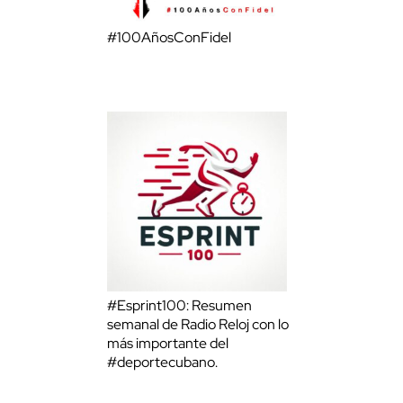
#100AñosConFidel
#Esprint100: Resumen
semanal de Radio Reloj con lo
más importante del
#deportecubano.