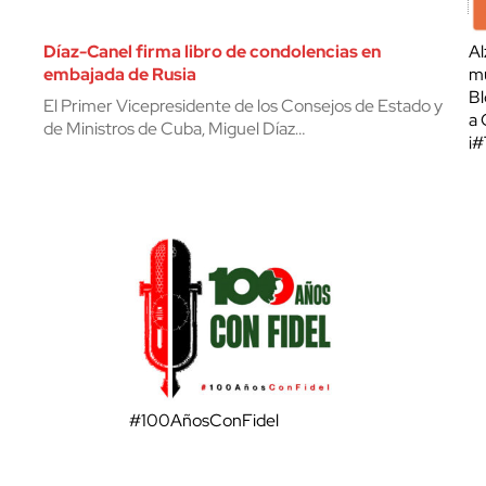
Díaz-Canel firma libro de condolencias en
Al
embajada de Rusia
mu
Bl
El Primer Vicepresidente de los Consejos de Estado y
a 
de Ministros de Cuba, Miguel Díaz…
¡
#100AñosConFidel