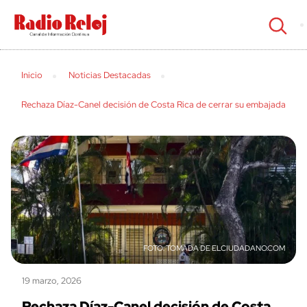
cerrar
Inicio
Noticias Destacadas
Rechaza Díaz-Canel decisión de Costa Rica de cerrar su embajada
TOMADA DE ELCIUDADANO.COM
19 marzo, 2026
Rechaza Díaz-Canel decisión de Costa