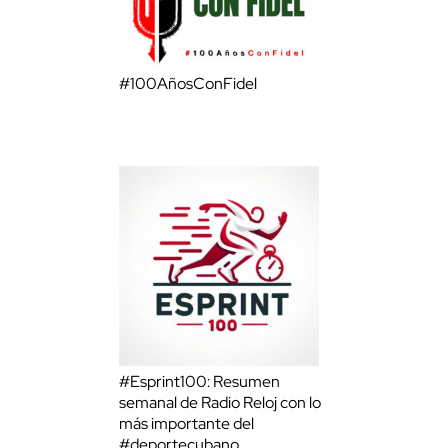
#100AñosConFidel
#Esprint100: Resumen
semanal de Radio Reloj con lo
más importante del
#deportecubano.