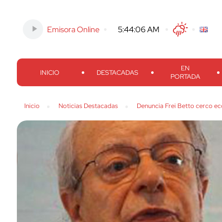
Emisora Online
-
5:44:07 AM
Twitter
Facebook
Threads
Inst
EN
INICIO
DESTACADAS
PORTADA
Inicio
Noticias Destacadas
Denuncia Frei Betto cerco e