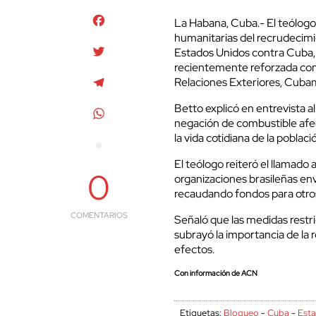
Facebook
La Habana, Cuba.- El teólogo
humanitarias del recrudecimi
Twitter
Estados Unidos contra Cuba, 
recientemente reforzada con u
Telegram
Relaciones Exteriores, Cubam
Betto explicó en entrevista
WhatsApp
negación de combustible afect
la vida cotidiana de la poblac
El teólogo reiteró el llamado a
0
organizaciones brasileñas e
recaudando fondos para otro
COMENTARIOS
Señaló que las medidas restric
subrayó la importancia de la r
efectos.
Con información de ACN
Etiquetas:
Bloqueo
-
Cuba
-
Est