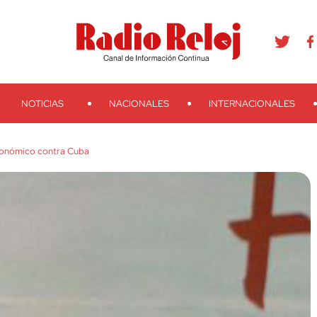
agram
Youtube
Telegram
Teveo
Ivoox
RSS
Search
NOTICIAS
NACIONALES
INTERNACIONALES
conómico contra Cuba