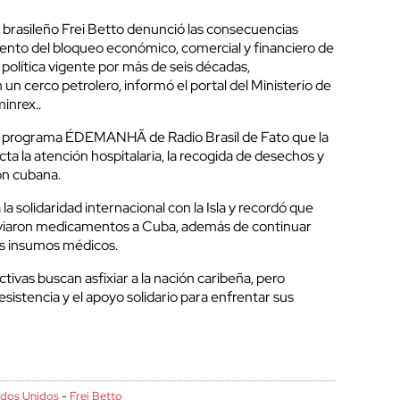
 brasileño Frei Betto denunció las consecuencias
ento del bloqueo económico, comercial y financiero de
política vigente por más de seis décadas,
n cerco petrolero, informó el portal del Ministerio de
inrex..
 al programa ÉDEMANHÃ de Radio Brasil de Fato que la
a la atención hospitalaria, la recogida de desechos y
ión cubana.
 la solidaridad internacional con la Isla y recordó que
nviaron medicamentos a Cuba, además de continuar
s insumos médicos.
tivas buscan asfixiar a la nación caribeña, pero
esistencia y el apoyo solidario para enfrentar sus
ados Unidos
-
Frei Betto