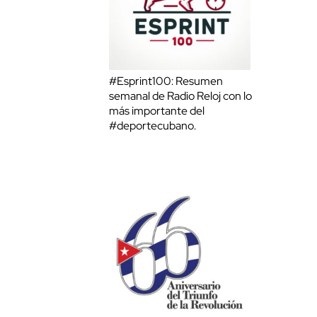
#Esprint100: Resumen
semanal de Radio Reloj con lo
más importante del
#deportecubano.