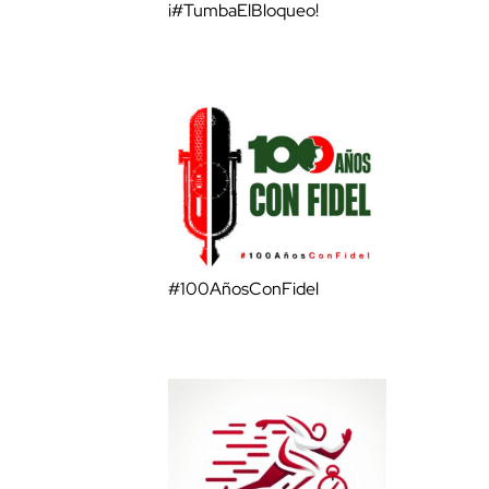
¡#TumbaElBloqueo!
#100AñosConFidel