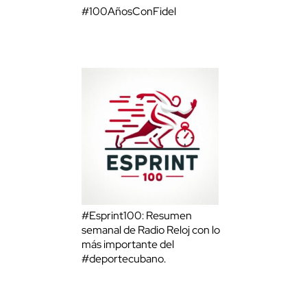
#100AñosConFidel
#Esprint100: Resumen
semanal de Radio Reloj con lo
más importante del
#deportecubano.