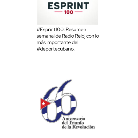
#Esprint100: Resumen
semanal de Radio Reloj con lo
más importante del
#deportecubano.