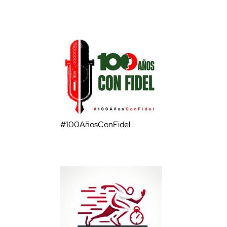
#100AñosConFidel