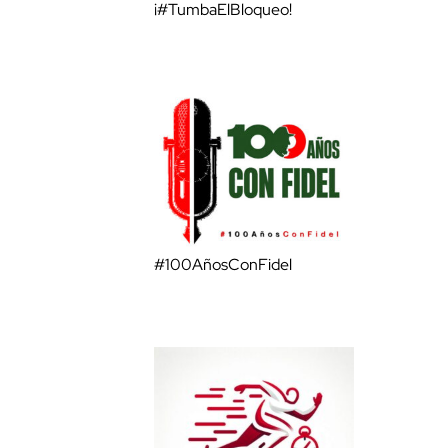
¡#TumbaElBloqueo!
#100AñosConFidel