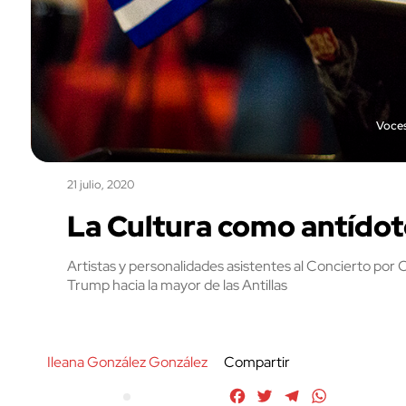
Voces
21 julio, 2020
La Cultura como antídoto
Artistas y personalidades asistentes al Concierto por 
Trump hacia la mayor de las Antillas
Ileana González González
Compartir
Facebook
Twitter
Telegram
WhatsApp