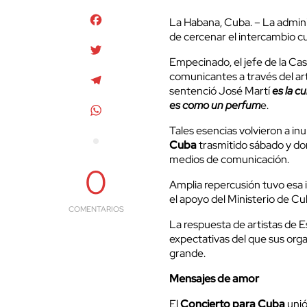
Facebook
La Habana, Cuba. – La admini
de cercenar el intercambio c
Twitter
Empecinado, el jefe de la Ca
comunicantes a través del ar
Telegram
sentenció José Martí
es la cu
es como un perfum
e.
WhatsApp
Tales esencias volvieron a in
Cuba
trasmitido sábado y dom
medios de comunicación.
0
Amplia repercusión tuvo esa i
el apoyo del Ministerio de Cul
COMENTARIOS
La respuesta de artistas de E
expectativas del que sus org
grande.
Mensajes de amor
El
Concierto para Cuba
unió