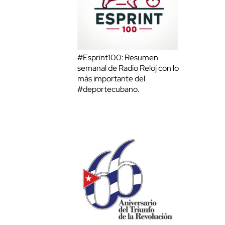
#Esprint100: Resumen
semanal de Radio Reloj con lo
más importante del
#deportecubano.