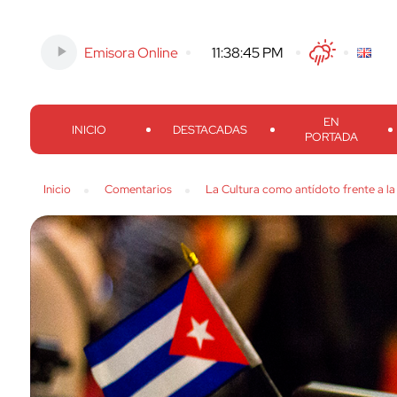
Emisora Online
-
11:38:45 PM
Twitter
Facebook
Threads
Inst
EN
INICIO
DESTACADAS
PORTADA
Inicio
Comentarios
La Cultura como antídoto frente a la