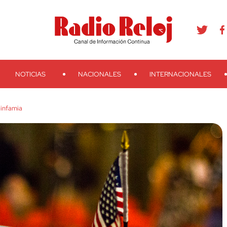
agram
Youtube
Telegram
Teveo
Ivoox
RSS
Search
NOTICIAS
NACIONALES
INTERNACIONALES
 infamia