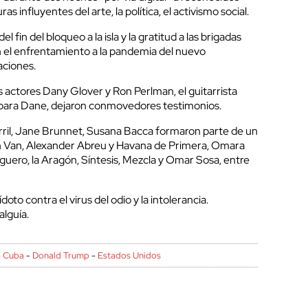
as influyentes del arte, la política, el activismo social.
 fin del bloqueo a la isla y la gratitud a las brigadas
el enfrentamiento a la pandemia del nuevo
aciones.
s actores Dany Glover y Ron Perlman, el guitarrista
rbara Dane, dejaron conmovedores testimonios.
rril, Jane Brunnet, Susana Bacca formaron parte de un
an Van, Alexander Abreu y Havana de Primera, Omara
guero, la Aragón, Síntesis, Mezcla y Omar Sosa, entre
oto contra el virus del odio y la intolerancia.
alguía.
-
Cuba
-
Donald Trump
-
Estados Unidos