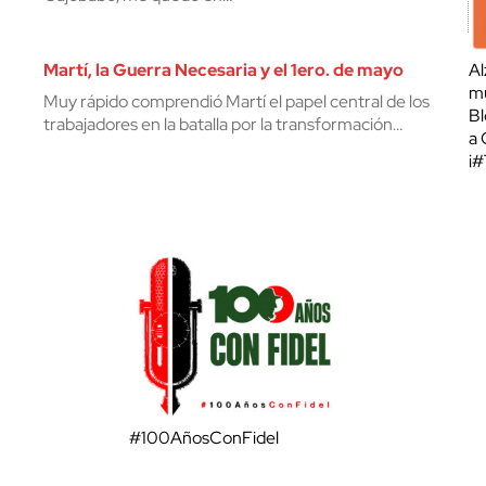
Martí, la Guerra Necesaria y el 1ero. de mayo
Al
mu
Muy rápido comprendió Martí el papel central de los
Bl
trabajadores en la batalla por la transformación…
a 
¡
#100AñosConFidel