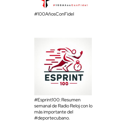
#100AñosConFidel
#Esprint100: Resumen
semanal de Radio Reloj con lo
más importante del
#deportecubano.