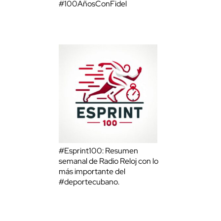
#100AñosConFidel
#Esprint100: Resumen
semanal de Radio Reloj con lo
más importante del
#deportecubano.