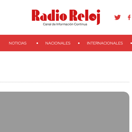
agram
Youtube
Telegram
Teveo
Ivoox
RSS
Search
NOTICIAS
NACIONALES
INTERNACIONALES