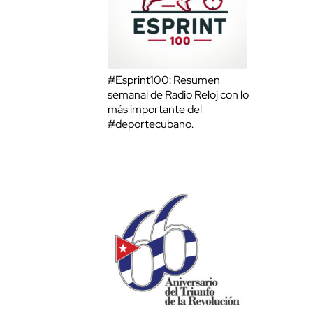
#Esprint100: Resumen
semanal de Radio Reloj con lo
más importante del
#deportecubano.