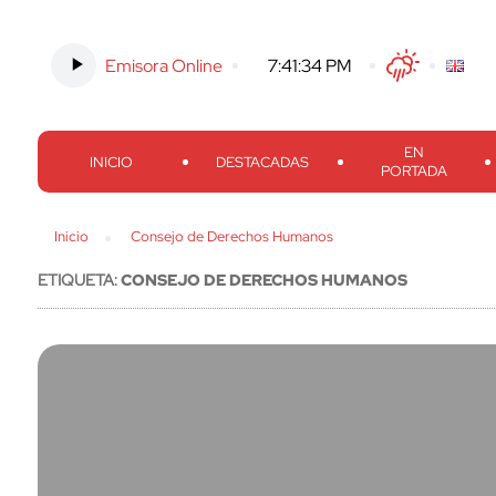
Emisora Online
-
7:41:35 PM
Twitter
Facebook
Threads
Inst
EN
INICIO
DESTACADAS
PORTADA
Inicio
Consejo de Derechos Humanos
ETIQUETA:
CONSEJO DE DERECHOS HUMANOS