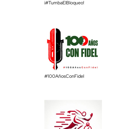
¡#TumbaElBloqueo!
#100AñosConFidel