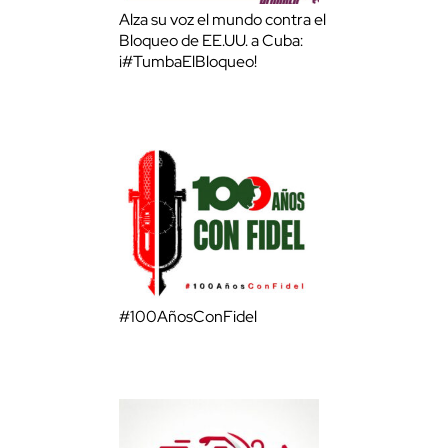
Alza su voz el mundo contra el
Bloqueo de EE.UU. a Cuba:
¡#TumbaElBloqueo!
#100AñosConFidel