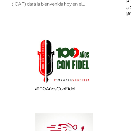
Bl
(ICAP) dará la bienvenida hoy en el…
a 
¡
#100AñosConFidel