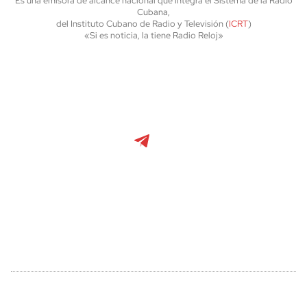
Es una emisora de alcance nacional que integra el Sistema de la Radio
Cubana,
del Instituto Cubano de Radio y Televisión (
ICRT
)
«Si es noticia, la tiene Radio Reloj»