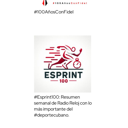
#100AñosConFidel
#Esprint100: Resumen
semanal de Radio Reloj con lo
más importante del
#deportecubano.