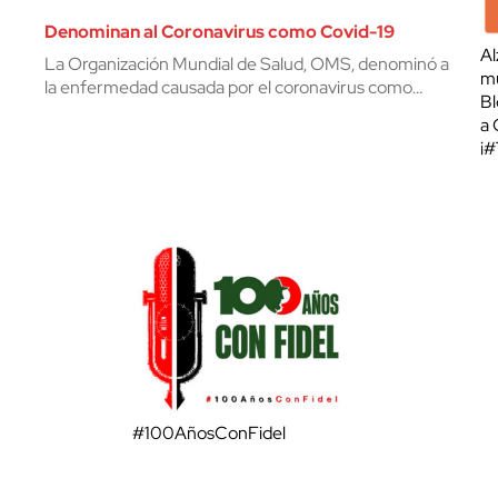
Denominan al Coronavirus como Covid-19
Al
La Organización Mundial de Salud, OMS, denominó a
mu
la enfermedad causada por el coronavirus como…
Bl
a 
¡
#100AñosConFidel