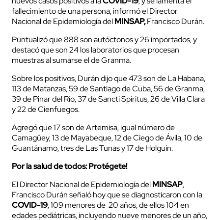
nuevos casos positivos a la
COVID-19
, y se lamenta el
fallecimiento de una persona, informó el Director
Nacional de Epidemiología del
MINSAP,
Francisco Durán.
Puntualizó que 888 son autóctonos y 26 importados, y
destacó que son 24 los laboratorios que procesan
muestras al sumarse el de Granma.
Sobre los positivos, Durán dijo que 473 son de La Habana,
113 de Matanzas, 59 de Santiago de Cuba, 56 de Granma,
39 de Pinar del Río, 37 de Sancti Spíritus, 26 de Villa Clara
y 22 de Cienfuegos.
Agregó que 17 son de Artemisa, igual número de
Camagüey, 13 de Mayabeque, 12 de Ciego de Ávila, 10 de
Guantánamo, tres de Las Tunas y 17 de Holguín.
Por la salud de todos: Protégete!
El Director Nacional de Epidemiología del
MINSAP
,
Francisco Durán señaló hoy que se diagnosticaron con la
COVID-19
, 109 menores de 20 años, de ellos 104 en
edades pediátricas, incluyendo nueve menores de un año,