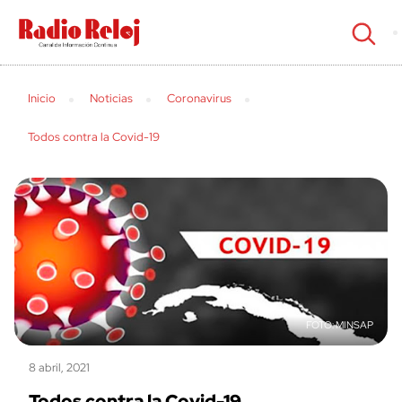
cerrar
Inicio
Noticias
Coronavirus
Todos contra la Covid-19
MINSAP
8 abril, 2021
Todos contra la Covid-19