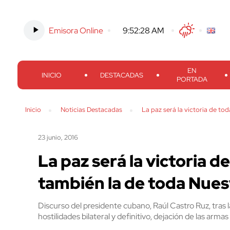
Emisora Online
-
9:52:29 AM
Twitter
Facebook
Threads
Inst
EN
INICIO
DESTACADAS
PORTADA
Inicio
Noticias Destacadas
La paz será la victoria de t
23 junio, 2016
La paz será la victoria 
también la de toda Nue
Discurso del presidente cubano, Raúl Castro Ruz, tras 
hostilidades bilateral y definitivo, dejación de las arm