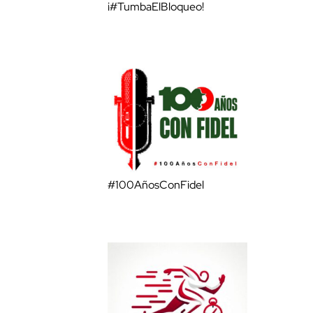
¡#TumbaElBloqueo!
#100AñosConFidel