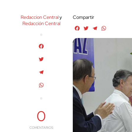
Redaccion Central
y
Compartir
Redacción Central
Facebook
Twitter
Telegram
WhatsApp
Facebook
Twitter
Telegram
WhatsApp
0
COMENTARIOS