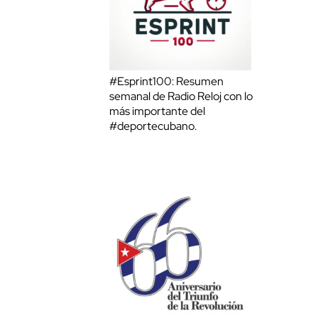
#Esprint100: Resumen
semanal de Radio Reloj con lo
más importante del
#deportecubano.