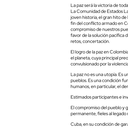
La paz será la victoria de to
La Comunidad de Estados Lat
joven historia, el gran hito 
fin del conflicto armado en 
compromiso de nuestros puebl
favor de la solución pacífica 
retos, concertación.
El logro de la paz en Colomb
el planeta, cuya principal p
convulsionado por la violencia
La paz no es una utopía. Es 
pueblos. Es una condición fu
humanos, en particular, el de
Estimados participantes e inv
El compromiso del pueblo y g
permanente, fieles al legado
Cuba, en su condición de gar