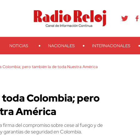
agram
Youtube
Telegram
Teveo
Ivoox
RSS
Search
NOTICIAS
NACIONALES
INTERNACIONALES
oda Colombia; pero también la de toda Nuestra América
de toda Colombia; pero
stra América
la firma del compromiso sobre cese al fuego y de
as y garantías de seguridad en Colombia.